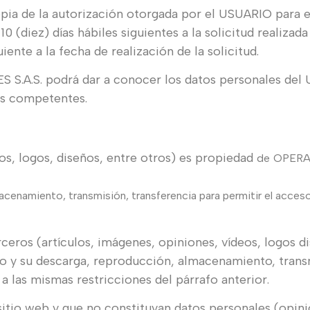
opia de la autorización otorgada por el USUARIO para e
0 (diez) días hábiles siguientes a la solicitud realizad
ente a la fecha de realización de la solicitud.
.A.S. podrá dar a conocer los datos personales del
les competentes.
eos, logos, diseños, entre otros) es propiedad
de
OPER
cenamiento, transmisión, transferencia para permitir el acceso 
eros (artículos, imágenes, opiniones, vídeos, logos di
do y su descarga, reproducción, almacenamiento, trans
a las mismas restricciones del párrafo anterior.
sitio web y que no constituyan datos personales (opin