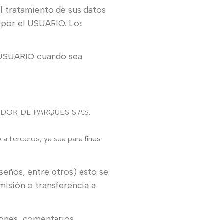
l tratamiento de sus datos
a por el USUARIO. Los
 USUARIO cuando sea
ADOR
DE
PARQUES
S.A.S.
a terceros, ya sea para fines
seños, entre otros) esto se
misión o transferencia a
iones, comentarios,