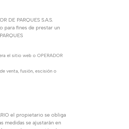
ADOR DE PARQUES S.A.S.
o para fines de prestar un
DE PARQUES
era
el
sitio
web
o
OPERADOR
e venta, fusión, escisión o
RIO el propietario se obliga
as medidas se ajustarán en