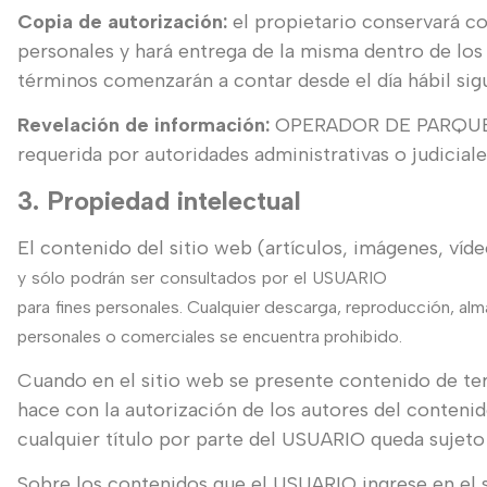
Copia de autorización:
el propietario conservará c
personales y hará entrega de la misma dentro de los 1
términos comenzarán a contar desde el día hábil sigui
Revelación de información:
OPERADOR DE PARQUES S
requerida por autoridades administrativas o judicia
3. Propiedad intelectual
El contenido del sitio web (artículos, imágenes, víd
y
sólo
podrán
ser
consultados
por
el
USUARIO
para
fines
personales. Cualquier descarga, reproducción, alma
personales o comerciales se encuentra prohibido.
Cuando en el sitio web se presente contenido de terc
hace con la autorización de los autores del conteni
cualquier título por parte del USUARIO queda sujeto 
Sobre los contenidos que el USUARIO ingrese en el 