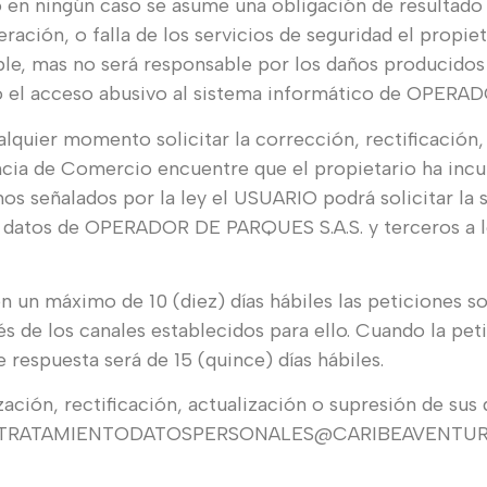
 en ningún caso se asume una obligación de resultado 
eración, o falla de los servicios de seguridad el prop
le, mas no será responsable por los daños producidos
s o el acceso abusivo al sistema informático de OPER
quier momento solicitar la corrección, rectificación, 
ia de Comercio encuentre que el propietario ha incum
os señalados por la ley el USUARIO podrá solicitar la 
e datos de OPERADOR DE PARQUES S.A.S. y terceros a lo
n un máximo de 10 (diez) días hábiles las peticiones s
s de los canales establecidos para ello. Cuando la pet
 respuesta será de 15 (quince) días hábiles.
ización, rectificación, actualización o supresión de su
rónico TRATAMIENTODATOSPERSONALES@CARIBEAVENTURA