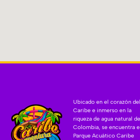
Ubicado en el corazón de
Caribe e inmerso en la
riqueza de agua natural d
Colombia, se encuentra e
Parque Acuático Caribe