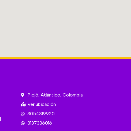
l
Piojó, Atlántico, Colombia
Ver ubicación
e
3054319920
l
3137336016