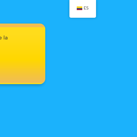
ES
 la